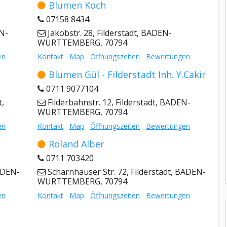
Blumen Koch
07158 8434
EN-
Jakobstr. 28, Filderstadt, BADEN-
WURTTEMBERG, 70794
en
Kontakt
Map
Öffnungszeiten
Bewertungen
Blumen Gül - Filderstadt Inh. Y.Cakir
0711 9077104
t,
Filderbahnstr. 12, Filderstadt, BADEN-
WURTTEMBERG, 70794
en
Kontakt
Map
Öffnungszeiten
Bewertungen
Roland Alber
0711 703420
BADEN-
Scharnhäuser Str. 72, Filderstadt, BADEN-
WURTTEMBERG, 70794
en
Kontakt
Map
Öffnungszeiten
Bewertungen